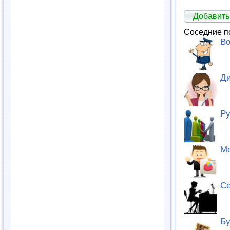
Добавить
Соседние п
Во
Ди
Ру
М
Се
Бу