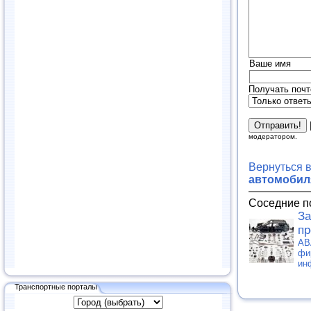
Ваше имя
Получать почт
модератором.
Вернуться 
автомобиля
Соседние п
За
пр
АВ
фи
ин
Транспортные порталы