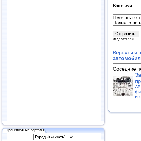
Ваше имя
Получать почт
модератором.
Вернуться 
автомобиля
Соседние п
За
пр
АВ
фи
ин
Транспортные порталы