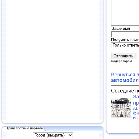
Ваше имя
Получать почт
модератором.
Вернуться 
автомобиля
Соседние п
За
пр
АВ
фи
ин
Транспортные порталы