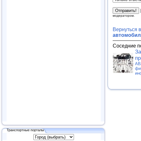
модератором.
Вернуться 
автомобиля
Соседние п
За
пр
АВ
фи
ин
Транспортные порталы