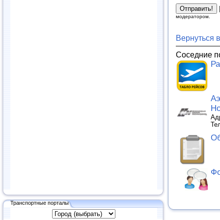
модератором.
Вернуться 
Соседние п
Ра
Аэ
Но
Ад
Тел
Об
Фо
Транспортные порталы