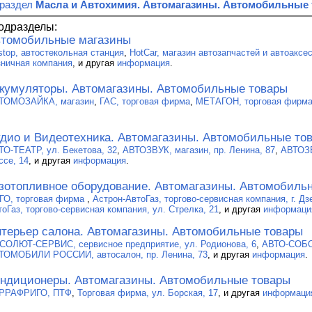
 раздел
Масла и Автохимия. Автомагазины. Автомобильные
одразделы:
томобильные магазины
tstop, автостекольная станция
,
HotCar, магазин автозапчастей и автоаксе
зничная компания
, и другая
информация
.
кумуляторы. Автомагазины. Автомобильные товары
ТОМОЗАЙКА, магазин
,
ГАС, торговая фирма
,
МЕТАГОН, торговая фирм
дио и Видеотехника. Автомагазины. Автомобильные то
ТО-ТЕАТР, ул. Бекетова, 32
,
АВТОЗВУК, магазин, пр. Ленина, 87
,
АВТОЗВ
ссе, 14
, и другая
информация
.
зотопливное оборудование. Автомагазины. Автомобиль
ГО, торговая фирма
,
Астрон-АвтоГаз, торгово-сервисная компания, г. Дз
тоГаз, торгово-сервисная компания, ул. Стрелка, 21
, и другая
информаци
терьер салона. Автомагазины. Автомобильные товары
СОЛЮТ-СЕРВИС, сервисное предприятие, ул. Родионова, 6
,
АВТО-СОБОЛ
ТОМОБИЛИ РОССИИ, автосалон, пр. Ленина, 73
, и другая
информация
.
ндиционеры. Автомагазины. Автомобильные товары
РРАФРИГО, ПТФ
,
Торговая фирма, ул. Борская, 17
, и другая
информаци