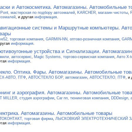
аски и Автокосметика. Автомагазины. Автомобильные т
 Pont, мастерская по подбору автоэмалей
,
KARCHER, магазин чистоты
,
тоэмалей
, и другая
информация
.
вигационные системы и Маршрутные компьютеры. Авт
вары
ive52, торговая компания
,
GARMIN-NN, оптово-розничная компания
,
GARMI
другая
информация
.
отивоугонные устройства и Сигнализации. Автомагази
 мили, автосервис
,
Magic Systems, торгово-сервисная компания
,
Авто X-
угая
информация
.
екло. Оптика. Фары. Автомагазины. Автомобильные то
EX-АВТО, ПТФ
,
АВТОСТЕКЛО БОР, автомагазин
,
АВТОСТЕКЛО, ПТФ
, и
нинг и аэрография. Автомагазины. Автомобильные тов
T MILLER, студия аэрографии
,
Car nn, тюнинговая компания
,
DDDesign, 
ектрика. Автомагазины. Автомобильные товары
ТОКОНТАКТ, торговая фирма
,
ЛЫСКОВКИЙ ЭЛЕКТРОТЕХНИЧЕСКИЙ 
угая
информация
.