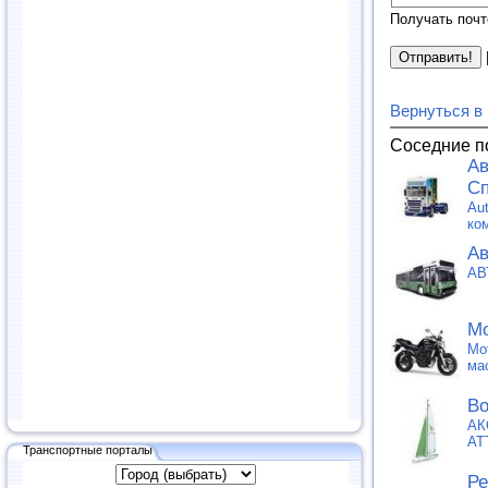
Получать почт
Вернуться в
Соседние п
Ав
Сп
Au
ко
Ав
АВ
Мо
Mo
ма
Во
АК
АТ
Транспортные порталы
Ре