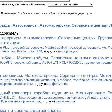
овые уведомления об ответах:
|
Примечание. Сообщение появится на сайте после проверки модератором.
 раздел
Автосервисы. Автомастерские. Сервисные центры. 
одразделы:
тосервисы. Автомастерские. Сервисные центры. Грузо
ецтехника
to Plus, грузовой автосервис
,
MastertruckNN, грузовой автосервис, ул. Ф
мпания, ул. Кузбасская, 17В
, и другая
информация
.
тобусы. Микроавтобусы. Сервисные центры и автомаст
ТОБРИЗ, сервисный центр
,
АВТОТЕХПРОЕКТОСВЯЗЬ, дочернее предпр
тосервисы. Мотомастерские. Сервисные центры. Мотот
to-Star, торгово-ремонтная компания
,
MotoZone, торгово-ремонтная комп
стерская мототехники
, и другая
информация
.
дный транспорт: корабли, суда, яхты. Агентирование. Р
С-ИНВЕСТ, Нижегородская судостроительная компания
,
Аппаратдизель,
ТК, проектная организация
, и другая
информация
.
монт и сервис авиатранспорта