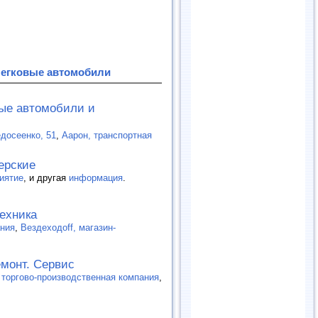
Легковые автомобили
вые автомобили и
едосеенко, 51
,
Аарон, транспортная
ерские
иятие
, и другая
информация
.
ехника
ания
,
Вездеходоff, магазин-
емонт. Сервис
 торгово-производственная компания
,