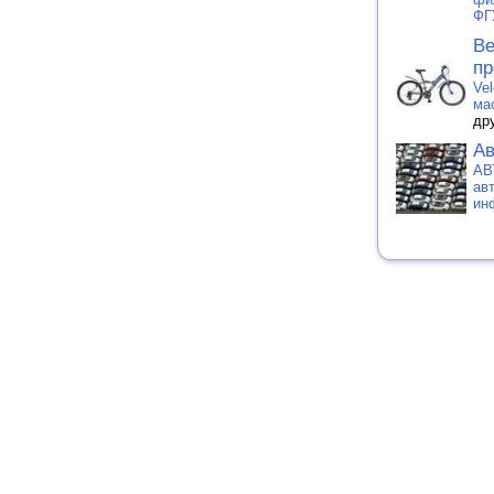
ФГ
Ве
пр
Vel
ма
др
Ав
АВ
ав
ин