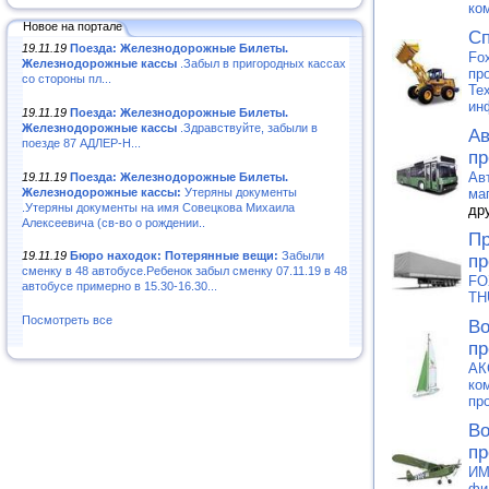
ко
Новое на портале
Сп
19.11.19
Поезда: Железнодорожные Билеты.
Fo
Железнодорожные кассы
.Забыл в пригородных кассах
пр
со стороны пл...
Те
ин
19.11.19
Поезда: Железнодорожные Билеты.
Железнодорожные кассы
.Здравствуйте, забыли в
Ав
поезде 87 АДЛЕР-Н...
пр
Ав
19.11.19
Поезда: Железнодорожные Билеты.
Железнодорожные кассы:
Утеряны документы
ма
.Утеряны документы на имя Совецкова Михаила
др
Алексеевича (св-во о рождении..
Пр
19.11.19
Бюро находок: Потерянные вещи:
Забыли
пр
сменку в 48 автобусе.Ребенок забыл сменку 07.11.19 в 48
FO
автобусе примерно в 15.30-16.30...
TH
Посмотреть все
Во
пр
АК
ко
пр
Во
пр
ИМ
фи