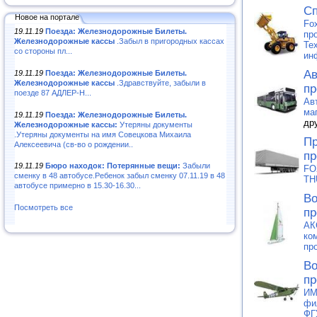
Сп
Новое на портале
Fo
19.11.19
Поезда: Железнодорожные Билеты.
пр
Железнодорожные кассы
.Забыл в пригородных кассах
Те
со стороны пл...
ин
Ав
19.11.19
Поезда: Железнодорожные Билеты.
Железнодорожные кассы
.Здравствуйте, забыли в
пр
поезде 87 АДЛЕР-Н...
Ав
ма
19.11.19
Поезда: Железнодорожные Билеты.
др
Железнодорожные кассы:
Утеряны документы
.Утеряны документы на имя Совецкова Михаила
Пр
Алексеевича (св-во о рождении..
пр
19.11.19
Бюро находок: Потерянные вещи:
Забыли
FO
сменку в 48 автобусе.Ребенок забыл сменку 07.11.19 в 48
TH
автобусе примерно в 15.30-16.30...
Во
Посмотреть все
пр
АК
ко
пр
Во
пр
ИМ
фи
ФГ