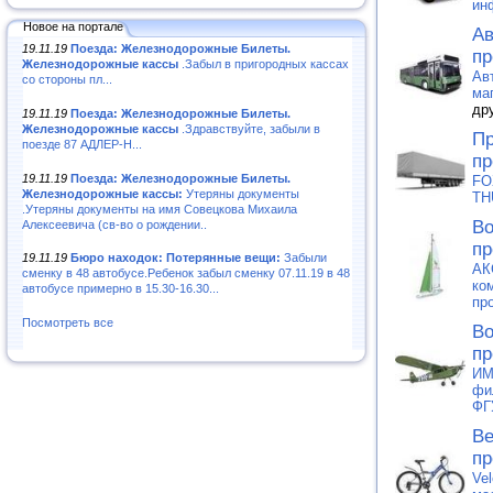
ин
Новое на портале
Ав
19.11.19
Поезда: Железнодорожные Билеты.
пр
Железнодорожные кассы
.Забыл в пригородных кассах
Ав
со стороны пл...
ма
др
19.11.19
Поезда: Железнодорожные Билеты.
Железнодорожные кассы
.Здравствуйте, забыли в
Пр
поезде 87 АДЛЕР-Н...
пр
19.11.19
Поезда: Железнодорожные Билеты.
FO
Железнодорожные кассы:
Утеряны документы
TH
.Утеряны документы на имя Совецкова Михаила
Во
Алексеевича (св-во о рождении..
пр
19.11.19
Бюро находок: Потерянные вещи:
Забыли
АК
сменку в 48 автобусе.Ребенок забыл сменку 07.11.19 в 48
ко
автобусе примерно в 15.30-16.30...
пр
Посмотреть все
Во
пр
ИМ
фи
ФГ
Ве
пр
Vel