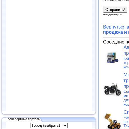
модератором.
Вернуться 
продажа и
Соседние п
Ав
пр
Ko
то
ко
Мо
тр
пр
Cu
мо
дл
ко
Сп
Fo
Транспортные порталы
пр
Те