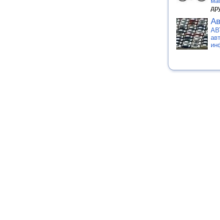
ма
др
Ав
АВ
ав
ин