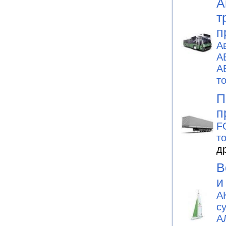
А
т
п
А
А
А
т
П
п
F
т
д
В
и
А
с
А