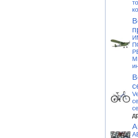
т
к
В
п
И
П
Р
М
и
В
с
Ve
с
с
д
А
А