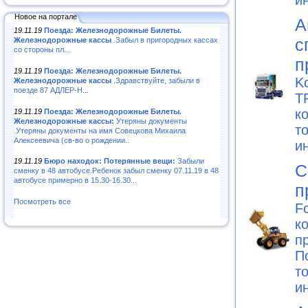
и
Новое на портале
А
19.11.19
Поезда: Железнодорожные Билеты.
с
Железнодорожные кассы
.Забыл в пригородных кассах
со стороны пл...
п
19.11.19
Поезда: Железнодорожные Билеты.
K
Железнодорожные кассы
.Здравствуйте, забыли в
поезде 87 АДЛЕР-Н...
T
к
19.11.19
Поезда: Железнодорожные Билеты.
Железнодорожные кассы:
Утеряны документы
т
.Утеряны документы на имя Совецкова Михаила
Алексеевича (св-во о рождении..
и
19.11.19
Бюро находок: Потерянные вещи:
Забыли
С
сменку в 48 автобусе.Ребенок забыл сменку 07.11.19 в 48
автобусе примерно в 15.30-16.30...
п
Посмотреть все
F
к
п
П
т
и