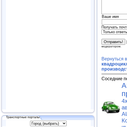
Ваше имя
Получать почт
модератором.
Вернуться 
квадроцикл
производс
Соседние п
А
п
4
а
A
Транспортные порталы
К