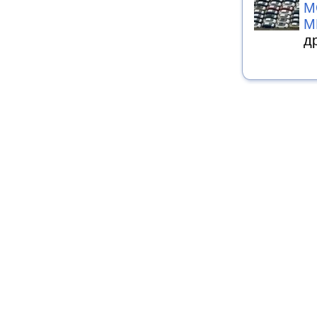
М
М
д