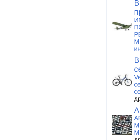
В
п
И
П
Р
М
и
В
с
Ve
с
с
д
А
А
М
М
д