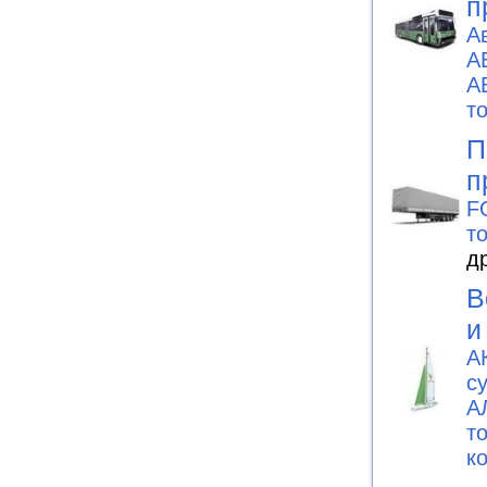
п
А
А
А
т
П
п
F
т
д
В
и
А
с
А
т
к