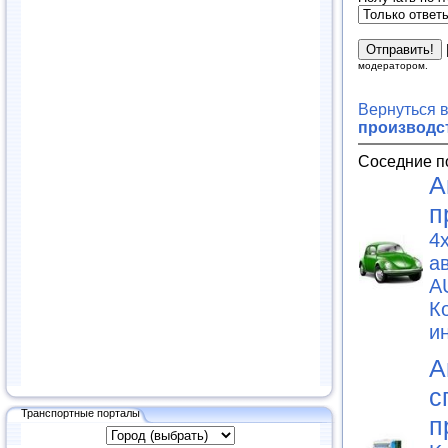
модератором.
Вернуться 
производс
Соседние п
А
п
4
а
A
К
и
А
с
Транспортные порталы
п