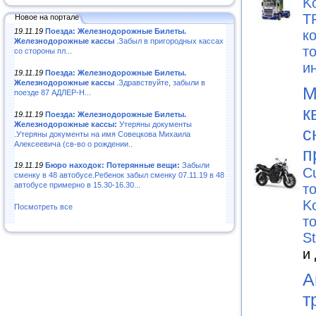
K
T
Новое на портале
19.11.19
Поезда: Железнодорожные Билеты.
к
Железнодорожные кассы
.Забыл в пригородных кассах
т
со стороны пл...
и
19.11.19
Поезда: Железнодорожные Билеты.
Железнодорожные кассы
.Здравствуйте, забыли в
М
поезде 87 АДЛЕР-Н...
к
19.11.19
Поезда: Железнодорожные Билеты.
Железнодорожные кассы:
Утеряны документы
с
.Утеряны документы на имя Совецкова Михаила
Алексеевича (св-во о рождении..
п
19.11.19
Бюро находок: Потерянные вещи:
Забыли
C
сменку в 48 автобусе.Ребенок забыл сменку 07.11.19 в 48
автобусе примерно в 15.30-16.30...
т
K
Посмотреть все
т
S
и
А
т