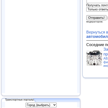
Получать почт
модератором.
Вернуться 
автомобиля
Соседние п
За
пр
АВ
фи
ин
Транспортные порталы